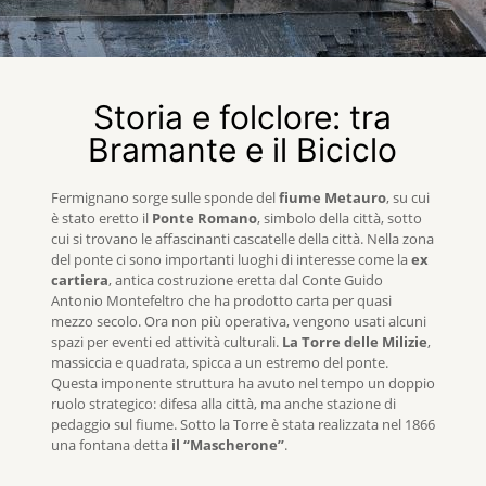
Storia e folclore: tra
Bramante e il Biciclo
Fermignano sorge sulle sponde del
fiume Metauro
, su cui
è stato eretto il
Ponte Romano
, simbolo della città, sotto
cui si trovano le affascinanti cascatelle della città. Nella zona
del ponte ci sono importanti luoghi di interesse come la
ex
cartiera
, antica costruzione eretta dal Conte Guido
Antonio Montefeltro che ha prodotto carta per quasi
mezzo secolo. Ora non più operativa, vengono usati alcuni
spazi per eventi ed attività culturali.
La Torre delle Milizie
,
massiccia e quadrata, spicca a un estremo del ponte.
Questa imponente struttura ha avuto nel tempo un doppio
ruolo strategico: difesa alla città, ma anche stazione di
pedaggio sul fiume. Sotto la Torre è stata realizzata nel 1866
una fontana detta
il “Mascherone”
.