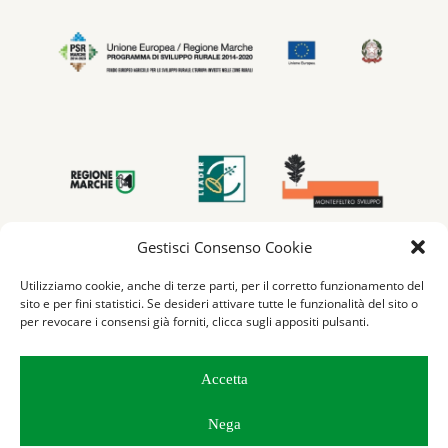
Gestisci Consenso Cookie
Utilizziamo cookie, anche di terze parti, per il corretto funzionamento del
sito e per fini statistici. Se desideri attivare tutte le funzionalità del sito o
per revocare i consensi già forniti, clicca sugli appositi pulsanti.
Accetta
© 2026 Marcheting - Tutti i diritti riservati -
Privacy & Cookie
Nega
policy