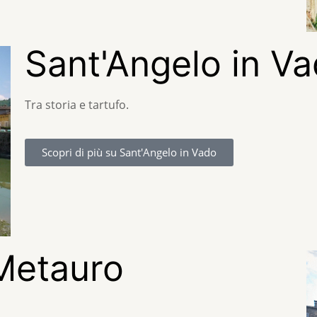
Sant'Angelo in V
Tra storia e tartufo.
Scopri di più su Sant'Angelo in Vado
 Metauro