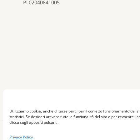
PI 02040841005
Utilizziamo cookie, anche di terze parti, per il corretto funzionamento del sit
statistici. Se desideri attivare tutte le funzionalità del sito o per revocare i c
clicca sugli appositi pulsanti.
© 2026 Marcheting - Tutti i diritti riservati -
Privac
Privacy Policy