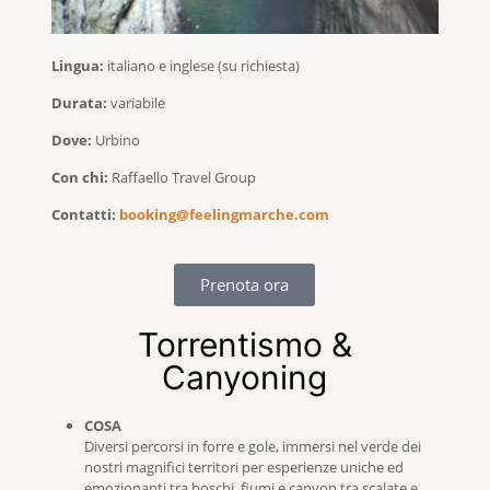
Lingua:
italiano e inglese (su richiesta)
Durata:
variabile
Dove:
Urbino
Con chi:
Raffaello Travel Group
Contatti:
booking@feelingmarche.com
Prenota ora
Torrentismo &
Canyoning
COSA
Diversi percorsi in forre e gole, immersi nel verde dei
nostri magnifici territori per esperienze uniche ed
emozionanti tra boschi, fiumi e canyon tra scalate e